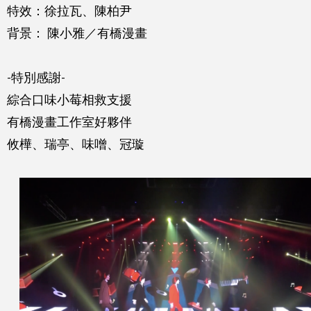
特效：徐拉瓦、陳柏尹
背景： 陳小雅／有橋漫畫
-特別感謝-
綜合口味小莓相救支援
有橋漫畫工作室好夥伴
攸樺、瑞亭、味噌、冠璇