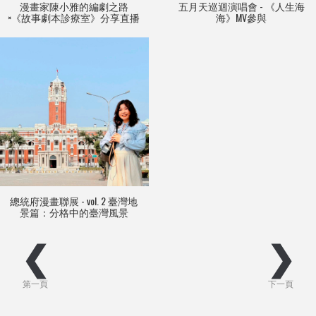
漫畫家陳小雅的編劇之路
五月天巡迴演唱會 - 《人生海
×《故事劇本診療室》分享直播
海》MV參與
總統府漫畫聯展 - vol. 2 臺灣地
景篇：分格中的臺灣風景
❮
❯
第一頁
下一頁