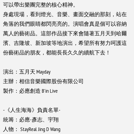
可以帶出樂團完整的核心精神。
身處現場，看到燈光、音樂、畫面交融的那刻，
站在
角落的我們眼睛都閃亮亮的。
演唱會真是個可以容納
萬人的藝術品。
這部作品接下來會隨著五月天
到哈爾
濱、吉隆坡、新加坡等地演出，
希望所有努力呵護這
份藝術品的朋友，
都能長長久久的續航下去！
演出：五月天 Mayday
主辦：相信音樂國際股份有限公司
製作：必應創造 B'in Live
-《人生海海》負責名單-
統籌：必應-彥志、宇翔
人物： StayReal Jing D Wang