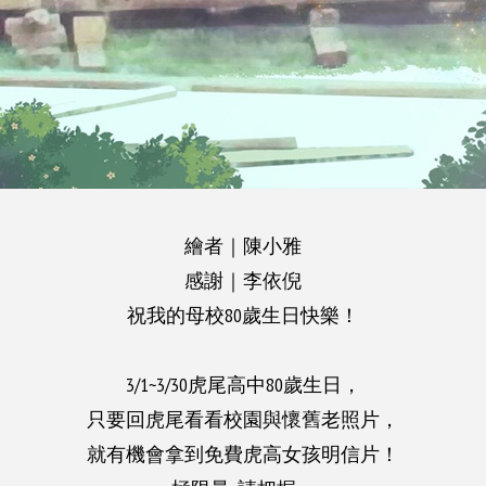
繪者｜陳小雅
感謝
｜
李依倪
祝我的母校80歲生日快樂！
3/1~3/30虎尾高中80歲生日，
只要回虎尾看看校園與懷舊老照片，
就有機會拿到免費虎高女孩明信片！