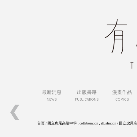
最新消息
出版書籍
漫畫作品
NEWS
PUBLICATIONS
COMICS
❮
五月天巡迴演唱會 - 《人生海海》MV參與
首頁
/
國立虎尾高級中學
,
collaboration
,
illustration
/
國立虎尾高