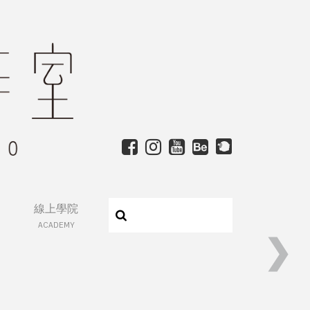
線上學院
ACADEMY
❯
《小武學拳記：螳螂拳(四)》