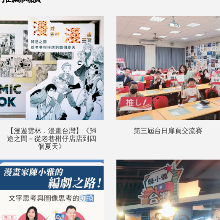
【漫遊雲林．漫畫台灣】《歸
第三屆台日扉頁交流賽
途之間－從老巷柑仔店店到四
個夏天》