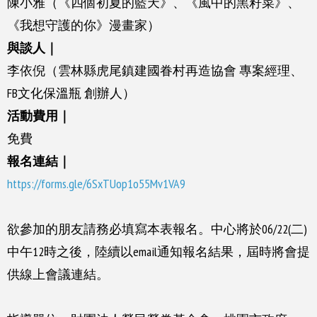
陳小雅（《四個初夏的藍天》、《風中的黑籽菜》、
《我想守護的你》漫畫家）
與談人｜
李依倪（雲林縣虎尾鎮建國眷村再造協會 專案經理、
FB文化保溫瓶 創辦人）
活動費用｜
免費
報名連結｜
https://forms.gle/6SxTUop1o55Mv1VA9
欲參加的朋友請務必填寫本表報名。中心將於06/22(二)
中午12時之後，陸續以email通知報名結果，屆時將會提
供線上會議連結。