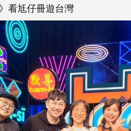
先生》看尪仔冊遊台灣