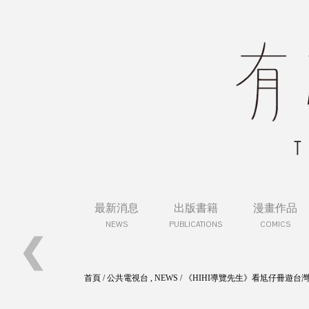
最新消息
出版書籍
漫畫作品
NEWS
PUBLICATIONS
COMICS
❮
四四如意特別對談：給漫畫家的靈魂拷問
首頁
/
公共電視台
,
NEWS
/
《HIHI導覽先生》看尪仔冊遊台