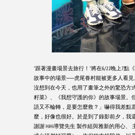
"跟著漫畫場景去旅行！"將在6/22晚上
故事中的場景──虎尾眷村能被更多人看見
沒想到在今天，也用了畫筆之外的驚恐方
籽菜》、《我想守護的你》的故事場景。
語又不輪轉，是要怎麼救？」嚇得我差點直
麼，好像也很好。於是到了錄影前夕，我
謝謝 HiHi導覽先生 製作組與雅新的用