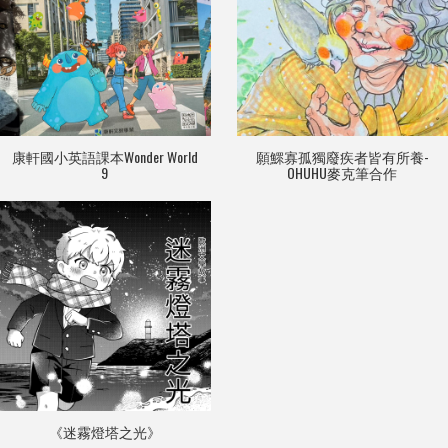
康軒國小英語課本Wonder World
願鰥寡孤獨廢疾者皆有所養-
9
OHUHU麥克筆合作
《迷霧燈塔之光》