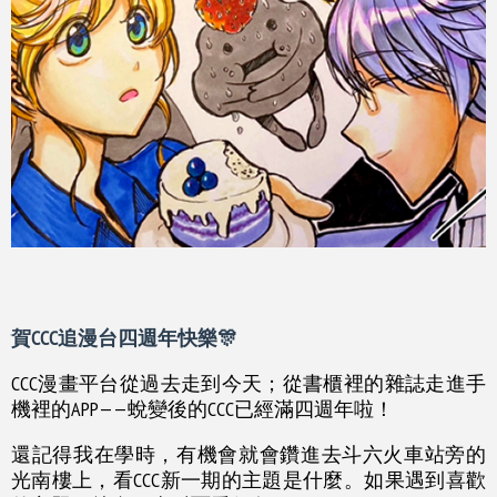
賀CCC追漫台四週年快樂🎊
CCC漫畫平台從過去走到今天；從書櫃裡的雜誌走進手
機裡的APP——蛻變後的CCC已經滿四週年啦！
還記得我在學時，有機會就會鑽進去斗六火車站旁的
光南樓上，看CCC新一期的主題是什麼。如果遇到喜歡