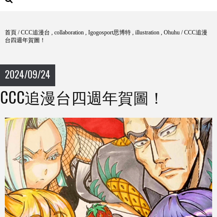
首頁
/
CCC追漫台
,
collaboration
,
Igogosport思博特
,
illustration
,
Ohuhu
/
CCC追漫
台四週年賀圖！
2024/09/24
CCC追漫台四週年賀圖！