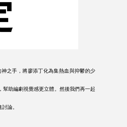
的神之手，將廖添丁化為集熱血與抑鬱的少
，幫助編劇視覺感更立體。然後我們再一起
進討論。