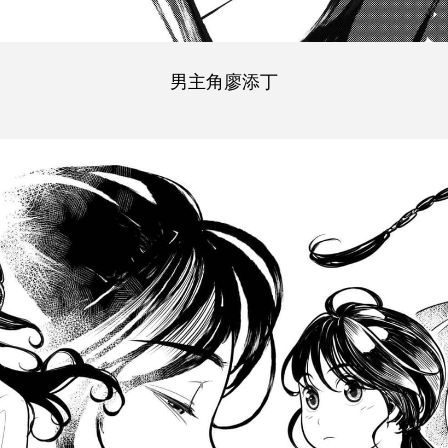
男主角
廖添丁