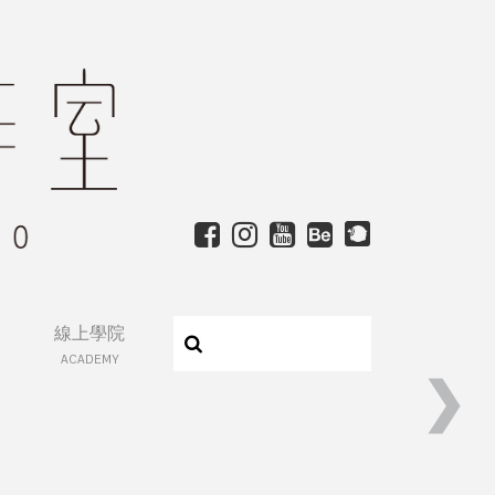
線上學院
ACADEMY
❯
影視與漫畫的碰撞──廖添丁的IP之路